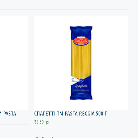
 PASTA
СПАГЕТТІ ТМ PASTA REGGIA 500 Г
М
1
33.50 грн.
59