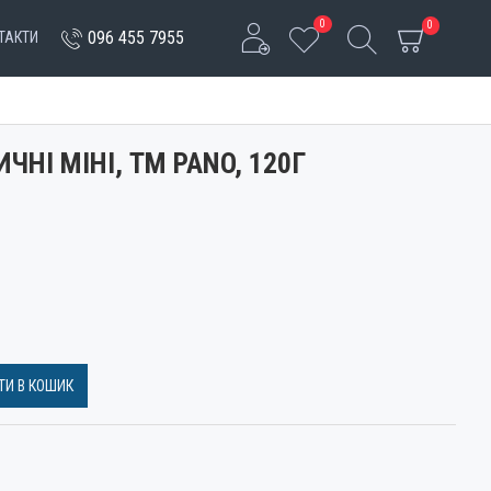
0
0
096 455 7955
ТАКТИ
НІ МІНІ, ТМ PANO, 120Г
И В КОШИК