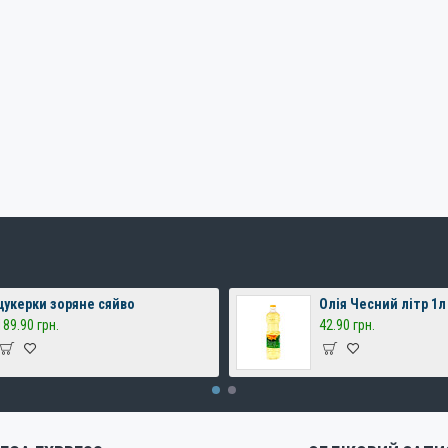
цукерки зоряне сяйво
Олія Чесний літр 1л
189.90 грн.
42.90 грн.