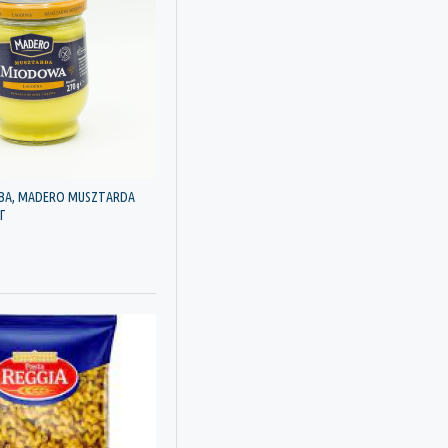
Golden Sun
Helio
Kraw pak
Luxeapers
Madero
Manolito
ВА, MADERO MUSZTARDA
Montebovi
Г
Narsarab
Nixe
Novi
Pano
Pasta Reggia
Pasta Reggiа
Przyprawy Swiata