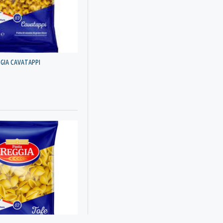
Reggia
Solevita
The Fremont Company
Troppo Buoni
Troppo i Buoni
GIA CAVATAPPI
Vegeta
VesuVio
Vittoria
Yunus
ЕК МАК