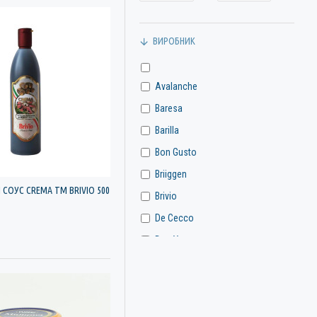
ВИРОБНИК
Avalanche
Baresa
Barilla
Bon Gusto
Briiggen
СОУС CREMA ТМ BRIVIO 500
Brivio
De Cecco
Don Yasa
Dripol
Ek Mak
Freshona