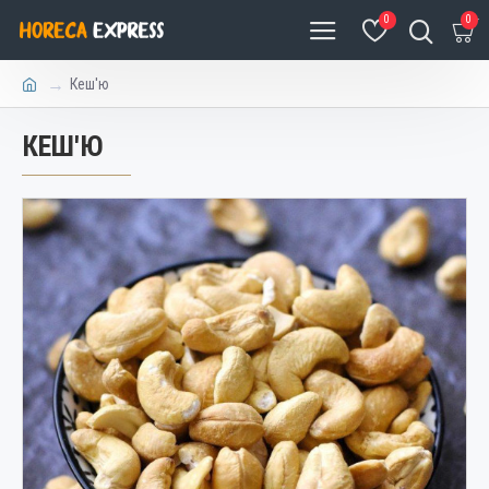
0
0
Кеш'ю
КЕШ'Ю